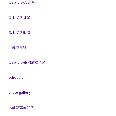
tasty cityだより
きまぐれ日記
気まぐれ配信
市長の素顔
tasty city市内放送！！
schedule
photo gallery
入会方法＆アプリ