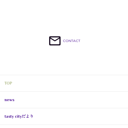
CONTACT
TOP
news
tasty cityだより