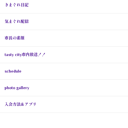
きまぐれ日記
気まぐれ配信
市長の素顔
tasty city市内放送！！
schedule
photo gallery
入会方法＆アプリ