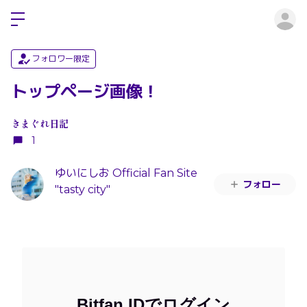
ロ
フォロワー限定
トップページ画像！
きまぐれ日記
1
ゆいにしお Official Fan Site
フォロー
"tasty city"
Bitfan IDでログイン