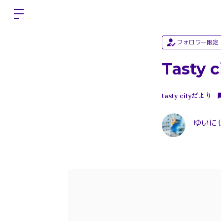
フォロワー限定
Tasty
tasty cityだより
ゆいにしお 