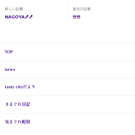
新しい記事
過去の記事
NAGOYA🍤🍤
☃️☃️
TOP
news
tasty cityだより
きまぐれ日記
気まぐれ配信