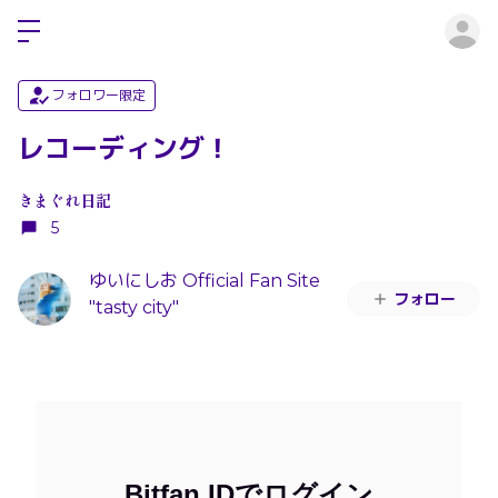
ロ
フォロワー限定
レコーディング！
きまぐれ日記
5
ゆいにしお Official Fan Site
フォロー
"tasty city"
Bitfan IDでログイン