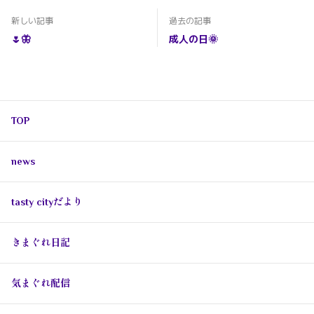
新しい記事
過去の記事
🌷🦋
成人の日🌞
TOP
news
tasty cityだより
きまぐれ日記
気まぐれ配信