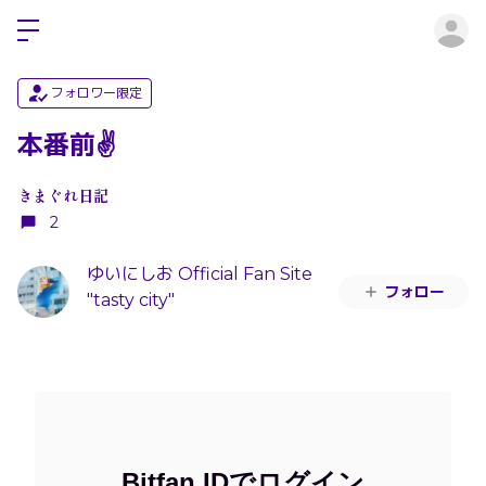
ロ
フォロワー限定
本番前✌️
きまぐれ日記
2
ゆいにしお Official Fan Site
フォロー
"tasty city"
Bitfan IDでログイン