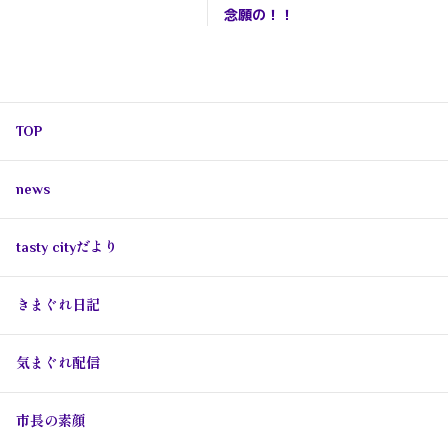
念願の！！
TOP
news
tasty cityだより
きまぐれ日記
気まぐれ配信
市長の素顔