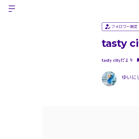
フォロワー限定
tasty
tasty cityだより
ゆいにしお 